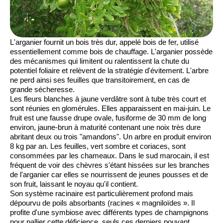
L'arganier fournit un bois très dur, appelé bois de fer, utilisé
essentiellement comme bois de chauffage. L'arganier possède
des mécanismes qui limitent ou ralentissent la chute du
potentiel foliaire et relèvent de la
stratégie d'évitement
. L'arbre
ne perd ainsi ses feuilles que transitoirement, en cas de
grande sécheresse.
Les fleurs blanches à jaune verdâtre sont à tube très court et
sont réunies en glomérules. Elles apparaissent en mai-juin. Le
fruit est une fausse drupe ovale, fusiforme de 30 mm de long
environ, jaune-brun à maturité contenant une noix très dure
abritant deux ou trois "amandons". Un arbre en produit environ
8 kg par an. Les feuilles, vert sombre et coriaces, sont
consommées par les chameaux. Dans le sud marocain, il est
fréquent de voir des chèvres s'étant hissées sur les branches
de l'arganier car elles se nourrissent de jeunes pousses et de
son fruit, laissant le noyau qu'il contient.
Son système racinaire est particulièrement profond mais
dépourvu de poils absorbants (racines « magniloïdes ». Il
profite d'une symbiose avec différents types de champignons
pour pallier cette déficience, seuls ces derniers pouvant