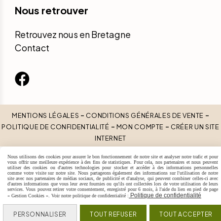
Nous retrouver
Retrouvez nous en Bretagne
Contact

MENTIONS LÉGALES
CONDITIONS GÉNÉRALES DE VENTE
POLITIQUE DE CONFIDENTIALITÉ
MON COMPTE
CRÉER UN SITE
INTERNET
Nous utilisons des cookies pour assurer le bon fonctionnement de notre site et analyser notre trafic et pour
vous offrir une meilleure expérience à des fins de statistiques. Pour cela, nos partenaires et nous peuvent
utiliser des cookies ou d'autres technologies pour stocker et accéder à des informations personnelles
comme votre visite sur notre site. Nous partageons également des informations sur l'utilisation de notre
site avec nos partenaires de médias sociaux, de publicité et d'analyse, qui peuvent combiner celles-ci avec
d'autres informations que vous leur avez fournies ou qu'ils ont collectées lors de votre utilisation de leurs
services. Vous pouvez retirer votre consentement, enregistré pour 6 mois, à l'aide du lien en pied de page
Politique de confidentialité
« Gestion Cookies ». Voir notre politique de confidentialité :
PERSONNALISER
TOUT REFUSER
TOUT ACCEPTER