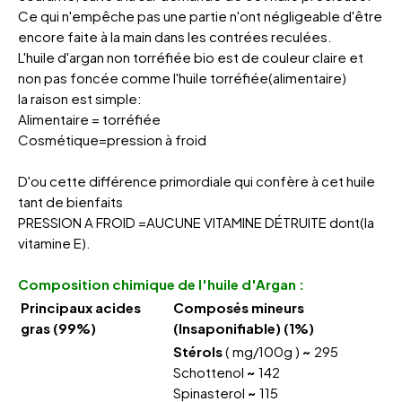
Ce qui n'empêche pas une partie n'ont négligeable d'être
encore faite à la main dans les contrées reculées.
L'huile d'argan non torréfiée bio est de couleur claire et
non pas foncée comme l'huile torréfiée(alimentaire)
la raison est simple:
Alimentaire = torréfiée
Cosmétique=pression à froid
D'ou cette différence primordiale qui confère à cet huile
tant de bienfaits
PRESSION A FROID =AUCUNE VITAMINE DÉTRUITE dont(la
vitamine E).
Composition chimique de l'huile d'Argan :
Principaux acides
Composés mineurs
gras (99%)
(Insaponifiable) (1%)
Stérols
( mg/100g )
~
295
Schottenol
~
142
Spinasterol
~
115