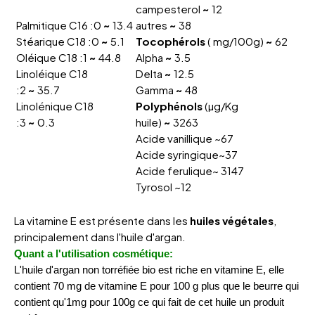
campesterol
~
12
Palmitique C16 :0
~
13.4
autres
~
38
Stéarique C18 :0
~
5.1
Tocophérols
( mg/100g)
~
62
Oléique C18 :1
~
44.8
Alpha
~
3.5
Linoléique C18
Delta
~
12.5
:2
~
35.7
Gamma
~
48
Linolénique C18
Polyphénols
(µg/Kg
:3
~
0.3
huile)
~
3263
Acide vanillique ~67
Acide syringique~37
Acide ferulique~ 3147
Tyrosol ~12
La vitamine E est présente dans les
huiles végétales
,
principalement dans l'huile d'argan.
Quant a l'utilisation cosmétique:
L'huile d'argan non torréfiée bio est riche en vitamine E, elle
contient 70 mg de vitamine E pour 100 g plus que le beurre qui
contient qu'1mg pour 100g ce qui fait de cet huile un produit