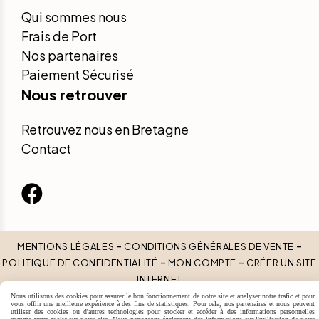
Qui sommes nous
Frais de Port
Nos partenaires
Paiement Sécurisé
Nous retrouver
Retrouvez nous en Bretagne
Contact

MENTIONS LÉGALES
CONDITIONS GÉNÉRALES DE VENTE
POLITIQUE DE CONFIDENTIALITÉ
MON COMPTE
CRÉER UN SITE
INTERNET
Nous utilisons des cookies pour assurer le bon fonctionnement de notre site et analyser notre trafic et pour
vous offrir une meilleure expérience à des fins de statistiques. Pour cela, nos partenaires et nous peuvent
utiliser des cookies ou d'autres technologies pour stocker et accéder à des informations personnelles