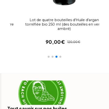
300,00
€
600,00
€
 d'argan
s en verre
Tout savoir sur nos huiles